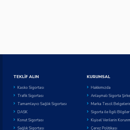
TEKLIF ALIN
KURUMSAL
Kasko Sigortası
Hakkımızda
Trafik Sigortası
Anlaşmalı Sigorta Şirke
Tamamlayıcı Sağlık Sigortası
Marka Tescil Belgeleri
DASK
Sigorta ile İlgili Bilgiler
Konut Sigortası
Kişisel Verilerin Korun
Sağlık Sigortası
Çerez Politikası