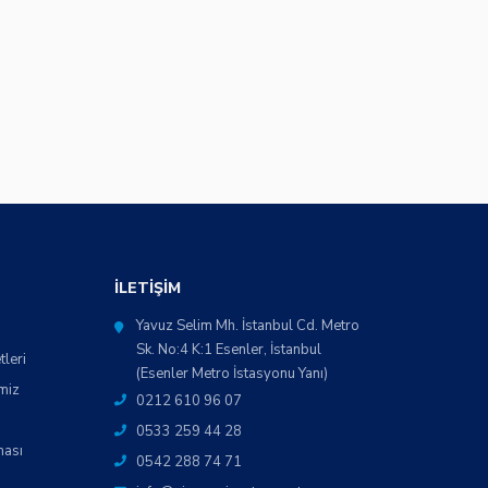
İLETIŞIM
Yavuz Selim Mh. İstanbul Cd. Metro
Sk. No:4 K:1 Esenler, İstanbul
tleri
(Esenler Metro İstasyonu Yanı)
miz
0212 610 96 07
0533 259 44 28
ması
0542 288 74 71