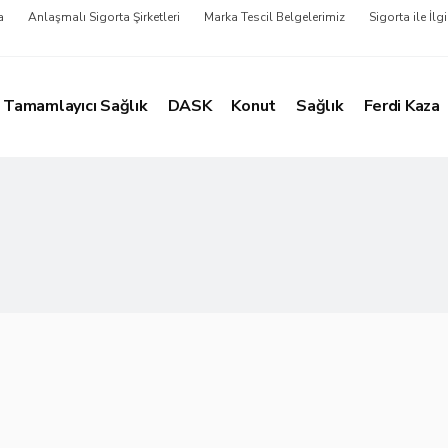
a
Anlaşmalı Sigorta Şirketleri
Marka Tescil Belgelerimiz
Sigorta ile İlgi
Tamamlayıcı Sağlık
DASK
Konut
Sağlık
Ferdi Kaza