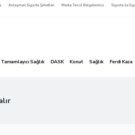
a
Anlaşmalı Sigorta Şirketleri
Marka Tescil Belgelerimiz
Sigorta ile İlgi
Tamamlayıcı Sağlık
DASK
Konut
Sağlık
Ferdi Kaza
alır