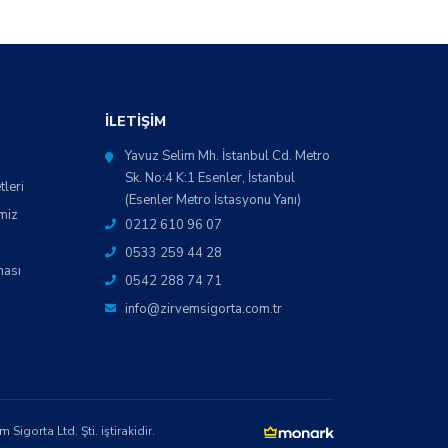
İLETIŞIM
Yavuz Selim Mh. İstanbul Cd. Metro
Sk. No:4 K:1 Esenler, İstanbul
tleri
(Esenler Metro İstasyonu Yanı)
miz
0212 610 96 07
0533 259 44 28
ması
0542 288 74 71
info@zirvemsigorta.com.tr
igorta Ltd. Şti. iştirakidir.