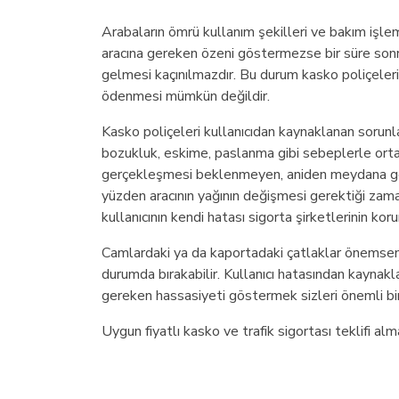
Arabaların ömrü kullanım şekilleri ve bakım işle
aracına gereken özeni göstermezse bir süre son
gelmesi kaçınılmazdır. Bu durum kasko poliçeleri
ödenmesi mümkün değildir.
Kasko poliçeleri kullanıcıdan kaynaklanan sorunla
bozukluk, eskime, paslanma gibi sebeplerle ortay
gerçekleşmesi beklenmeyen, aniden meydana gelen
yüzden aracının yağının değişmesi gerektiği za
kullanıcının kendi hatası sigorta şirketlerinin ko
Camlardaki ya da kaportadaki çatlaklar önemsenm
durumda bırakabilir. Kullanıcı hatasından kayna
gereken hassasiyeti göstermek sizleri önemli bir
Uygun fiyatlı kasko ve trafik sigortası teklifi alma