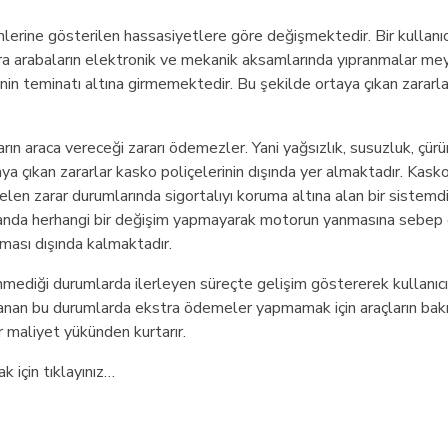
mlerine gösterilen hassasiyetlere göre değişmektedir. Bir kullanıc
ra arabaların elektronik ve mekanik aksamlarında yıpranmalar m
nin teminatı altına girmemektedir. Bu şekilde ortaya çıkan zararla
rın araca vereceği zararı ödemezler. Yani yağsızlık, susuzluk, çür
a çıkan zararlar kasko poliçelerinin dışında yer almaktadır. Kasko
 zarar durumlarında sigortalıyı koruma altına alan bir sistemdi
manda herhangi bir değişim yapmayarak motorun yanmasına sebep
ruması dışında kalmaktadır.
ediği durumlarda ilerleyen süreçte gelişim göstererek kullanıcı
klanan bu durumlarda ekstra ödemeler yapmamak için araçların bak
 maliyet yükünden kurtarır.
k için tıklayınız…