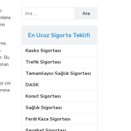
ı
eydana
rın
En Ucuz Sigorta Teklifi
üme,
,
Kasko Sigortası
r. Bu
Trafik Sigortası
 olan
Tamamlayıcı Sağlık Sigortası
yı zor
DASK
ımına
Konut Sigortası
Sağlık Sigortası
Ferdi Kaza Sigortası
Seyahat Sigortası