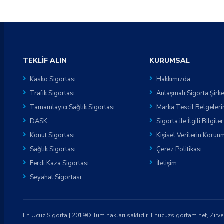
TEKLIF ALIN
KURUMSAL
Kasko Sigortası
Hakkımızda
Trafik Sigortası
Anlaşmalı Sigorta Şirke
Tamamlayıcı Sağlık Sigortası
Marka Tescil Belgeleri
DASK
Sigorta ile İlgili Bilgiler
Konut Sigortası
Kişisel Verilerin Korun
Sağlık Sigortası
Çerez Politikası
Ferdi Kaza Sigortası
İletişim
Seyahat Sigortası
En Ucuz Sigorta | 2019© Tüm hakları saklıdır. Enucuzsigortam.net, Zirvem S