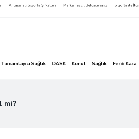
a
Anlaşmalı Sigorta Şirketleri
Marka Tescil Belgelerimiz
Sigorta ile İlgi
Tamamlayıcı Sağlık
DASK
Konut
Sağlık
Ferdi Kaza
l mi?