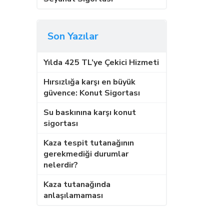
Son Yazılar
Yılda 425 TL’ye Çekici Hizmeti
Hırsızlığa karşı en büyük
güvence: Konut Sigortası
Su baskınına karşı konut
sigortası
Kaza tespit tutanağının
gerekmediği durumlar
nelerdir?
Kaza tutanağında
anlaşılamaması