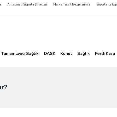
a
Anlaşmalı Sigorta Şirketleri
Marka Tescil Belgelerimiz
Sigorta ile İlgi
Tamamlayıcı Sağlık
DASK
Konut
Sağlık
Ferdi Kaza
ur?