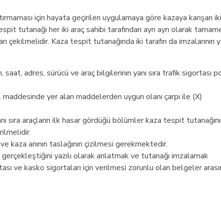
rmaması için hayata geçirilen uygulamaya göre kazaya karışan iki
spit tutanağı her iki araç sahibi tarafından ayrı ayrı olarak tamam
ı çekilmelidir. Kaza tespit tutanağında iki tarafın da imzalarının y
saat, adres, sürücü ve araç bilgilerinin yanı sıra trafik sigortası p
7. maddesinde yer alan maddelerden uygun olanı çarpı ile (X)
 sıra araçların ilk hasar gördüğü bölümler kaza tespit tutanağını
ilmelidir.
e kaza anının taslağının çizilmesi gerekmektedir.
 gerçekleştiğini yazılı olarak anlatmak ve tutanağı imzalamak
tası ve kasko sigortaları için verilmesi zorunlu olan belgeler aras