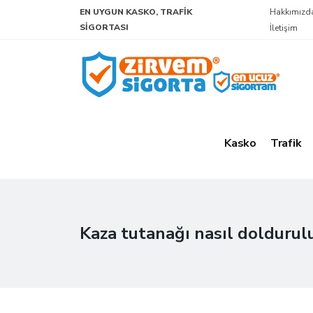
EN UYGUN KASKO, TRAFIK
Hakkımızd
SIGORTASI
İletişim
Kasko
Trafik
Kaza tutanağı nasıl doldurul